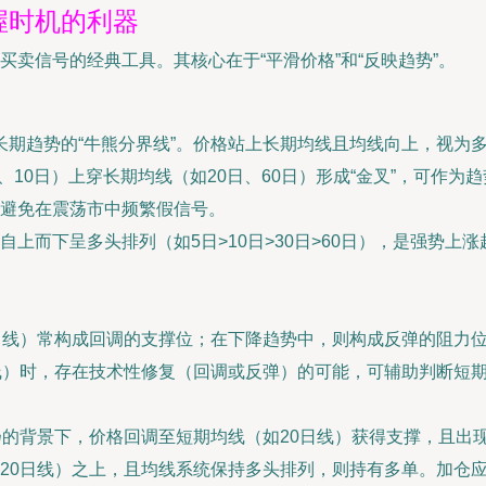
握时机的利器
卖信号的经典工具。其核心在于“平滑价格”和“反映趋势”。
作为长期趋势的“牛熊分界线”。价格站上长期均线且均线向上，视为
、10日）上穿长期均线（如20日、60日）形成“金叉”，可作为
避免在震荡市中频繁假信号。
自上而下呈多头排列（如5日>10日>30日>60日），是强势
日线）常构成回调的支撑位；在下降趋势中，则构成反弹的阻力
线）时，存在技术性修复（回调或反弹）的可能，可辅助判断短
扬的背景下，价格回调至短期均线（如20日线）获得支撑，且出
20日线）之上，且均线系统保持多头排列，则持有多单。加仓