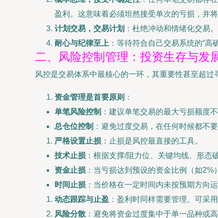
盈利。这意味着必须坦然接受单次的亏损，并将
计划交易，交易计划
：杜绝冲动和情绪化交易。
耐心与纪律至上
：等待符合自己交易系统的“高
二、风险控制管理：投资生存与发
风控是交易体系中最核心的一环，其重要性甚至超过
资金管理是首要原则
：
单笔风险控制
：建议单笔交易的最大亏损额度不
总仓位控制
：避免过度交易，在任何时候都不要
严格设置止损
：止损是风控最直接的工具。
技术止损
：根据支撑/阻力位、关键均线、形态
资金止损
：当亏损达到预设的资金比例（如2%
时间止损
：当价格在一定时间内未按预期方向运
动态跟踪与止盈
：盈利时同样需要管理。可采用
风险分散
：避免将资金过度集中于单一品种或高