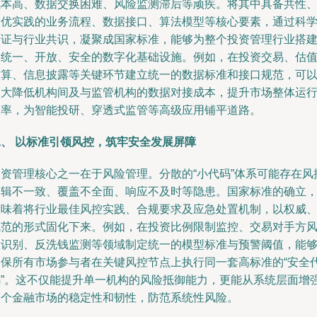
成本高、数据交换困难、风险监测滞后等顽疾。将其中具备共性
最优实践的业务流程、数据接口、算法模型等核心要素，通过科
论证与行业共识，凝聚成国家标准，能够为整个投资管理行业搭
起统一、开放、安全的数字化基础设施。例如，在投资交易、估
核算、信息披露等关键环节建立统一的数据标准和接口规范，可
极大降低机构间及与监管机构的数据对接成本，提升市场整体运
效率，为智能投研、穿透式监管等高级应用铺平道路。
二、 以标准引领风控，筑牢安全发展屏障
投资管理核心之一在于风险管理。分散的“小代码”体系可能存在风
逻辑不一致、覆盖不全面、响应不及时等隐患。国家标准的确立
意味着将行业最佳风控实践、合规要求及应急处置机制，以权威
规范的形式固化下来。例如，在投资比例限制监控、交易对手方
险识别、反洗钱监测等领域制定统一的模型标准与预警阈值，能
确保所有市场参与者在关键风控节点上执行同一套高标准的“安全
码”。这不仅能提升单一机构的风险抵御能力，更能从系统层面增
整个金融市场的稳定性和韧性，防范系统性风险。