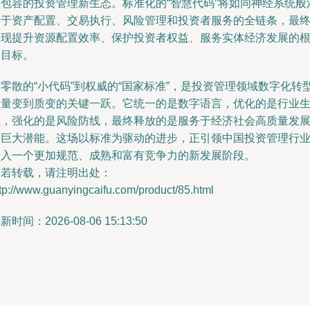
和包容的投资管理新生态。标准化的“智慧代码”将如同神经系统般
透于资产配置、交易执行、风险管理和投资者服务的全链条，最
实现提升资源配置效率、保护投资者权益、服务实体经济发展的
本目标。
零散的“小代码”到权威的“国家标准”，是投资管理领域数字化转
从量变到质变的关键一跃。它统一的是数字语言，优化的是行业
态，强化的是风险防线，最终释放的是服务于经济社会高质量发
的巨大潜能。这场以标准为驱动的进步，正引领中国投资管理行
步入一个更加规范、成熟和富有竞争力的新发展阶段。
如若转载，请注明出处：
tp://www.guanyingcaifu.com/product/85.html
新时间：2026-08-06 15:13:50