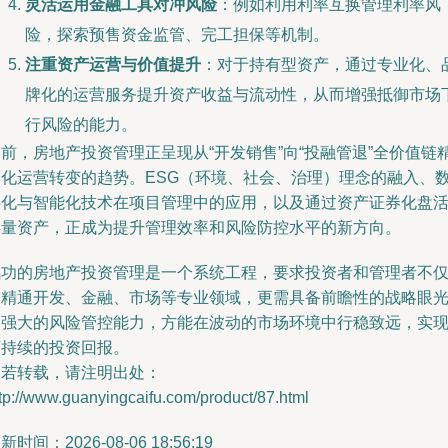
灵活运用金融工具对冲风险
：例如利用利率互换管理利率风
险，探索预售资金监管、完工担保等机制。
注重资产运营与价值提升
：对于持有型资产，通过专业化、
牌化的运营服务提升资产收益与流动性，从而增强抵御市场
行风险的能力。
前，房地产投资管理正呈现从“开发销售”向“投融管退”全价值链
细化运营转变的趋势。ESG（环境、社会、治理）理念的融入、
字化与智能化技术在项目管理中的应用，以及通过资产证券化盘
存量资产，正成为提升管理效率和风险防控水平的新方向。
成功的房地产投资管理是一个系统工程，要求投资者和管理者不
需精通开发、金融、市场等专业领域，更需具备前瞻性的战略眼
和强大的风险管控能力，方能在波动的市场环境中行稳致远，实
可持续的投资回报。
如若转载，请注明出处：
tp://www.guanyingcaifu.com/product/87.html
新时间：2026-08-06 18:56:19