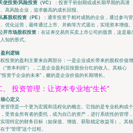
天使投资/风险投资（VC）
：投资于初创期或成长期早期的高潜
力、高风险企业，追求极高的成长回报。
私募股权投资（PE）
：通常投资于相对成熟的企业，通过参与管
理、优化运营，最终通过上市、并购等方式退出，实现资本增值
公开市场股权投资
：在证券交易所买卖上市公司的股票，这是最
为人知的形式。
. 盈利逻辑
股权投资的盈利主要来自两部分：一是企业成长带来的股权价值
值（“资本利得”），二是企业盈利后按股份分红的收入。其核心
是“投资于企业的未来”，赌的是企业价值的长期增长。
二、 投资管理：让资本专业地“生长”
. 核心定义
投资管理是一个更为宏观和流程化的概念。它指的是专业机构或
人，受资金所有者的委托，或为自己的资产，进行系统性的管理
以实现特定的财务目标（如保值、增值、获取稳定收益等）。其
在于“管理”这个过程。