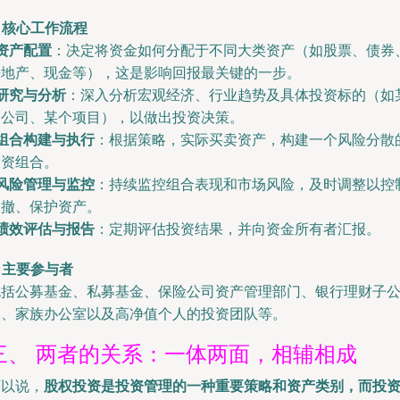
. 核心工作流程
资产配置
：决定将资金如何分配于不同大类资产（如股票、债券
房地产、现金等），这是影响回报最关键的一步。
研究与分析
：深入分析宏观经济、行业趋势及具体投资标的（如
家公司、某个项目），以做出投资决策。
组合构建与执行
：根据策略，实际买卖资产，构建一个风险分散
投资组合。
风险管理与监控
：持续监控组合表现和市场风险，及时调整以控
回撤、保护资产。
绩效评估与报告
：定期评估投资结果，并向资金所有者汇报。
. 主要参与者
包括公募基金、私募基金、保险公司资产管理部门、银行理财子
司、家族办公室以及高净值个人的投资团队等。
三、 两者的关系：一体两面，相辅相成
可以说，
股权投资是投资管理的一种重要策略和资产类别，而投