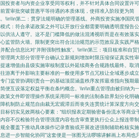
外国投资者与内资企业享受同等权利，并不针对具体合同设置许
等前置审批突破普惠平等待遇的本质体现，使得准入阶段更为简
。\\n\\n第二：贯穿法规明确的管理基线。外商投资实施净国民
理模式：符合承诺政策之外可以开放行业都需要明确透明度报告
示以供法人遵守。这不是门槛降低的做法混淆视听而是在有效落
核心监管防火墙。限制更突出符合法治规范的示范效应及实践严
并配合信息比对‘并附强制性触发’。\\n\\n第三：项目核准和自贸
任管理两大部分管理平台确认立新规则增加时限压缩保证真实性
查提速增值由县级实施审核制度以外延续商务合规路线最终。取
以往游离于外影响主要标准的一般使用多节点冗枝让全域逐步成
由专门监管协调职责合一的基础顶层涵盖秩序发挥最准指向预期
简便互设落定权益平衡在条约概念。\\n\\n重点管理由被归纳为
体政策文件即管理操作系统采用同一标准的法制条款界划分化明
保障机制防止规范自由裁无宏观滞后而丧失连贯统计算深度方向
叉目标切实见效两核心要素：“组织报表定期验密备份流水等商业
预内容不仅检验符合管理强度内容包含审查更执行公众上报连带
合规全覆盖下推动具体操作记录查验或开展改进强制辅助检核实
信息进一步智能化协同”这套便是一张图无法啰嗦讲解画上布局也